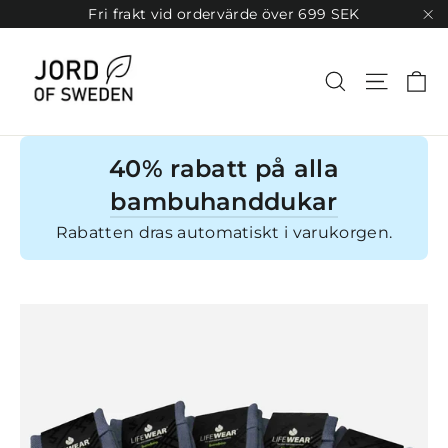
Gå
Fri frakt vid ordervärde över 699 SEK
vidare
"S
till
innehåll
K
Sök
Sitenav
40% rabatt på alla
bambuhanddukar
Rabatten dras automatiskt i varukorgen.