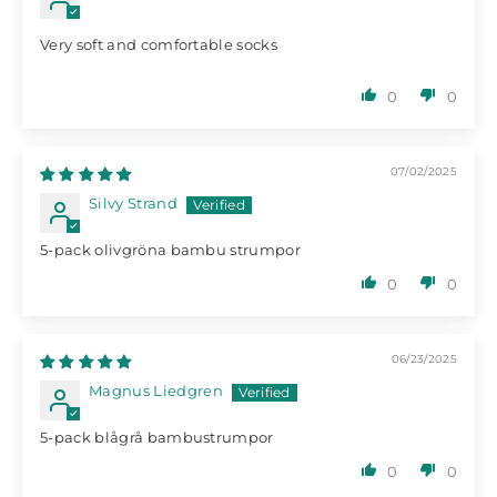
Very soft and comfortable socks
0
0
07/02/2025
Silvy Strand
5-pack olivgröna bambu strumpor
0
0
06/23/2025
Magnus Liedgren
5-pack blågrå bambustrumpor
0
0