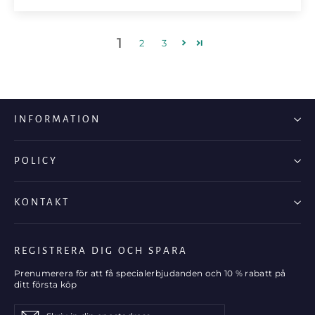
1
2
3
INFORMATION
POLICY
KONTAKT
REGISTRERA DIG OCH SPARA
Prenumerera för att få specialerbjudanden och 10 % rabatt på
ditt första köp
Skriv
Prenumerera