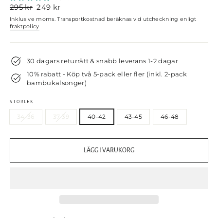
Ordinarie
295 kr
Försäljningspris
249 kr
pris
Inklusive moms. Transportkostnad beräknas vid utcheckning enligt
fraktpolicy
30 dagars returrätt & snabb leverans 1-2 dagar
10% rabatt - Köp två 5-pack eller fler (inkl. 2-pack
bambukalsonger)
STORLEK
34-36
37-39
40-42
43-45
46-48
LÄGG I VARUKORG