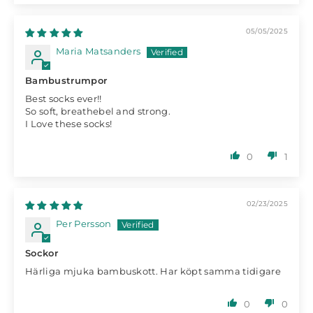
05/05/2025
Maria Matsanders
Bambustrumpor
Best socks ever!!
So soft, breathebel and strong.
I Love these socks!
0
1
02/23/2025
Per Persson
Sockor
Härliga mjuka bambuskott. Har köpt samma tidigare
0
0