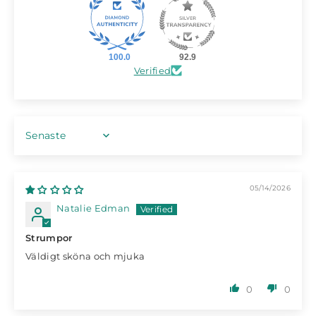
100.0
92.9
Verified
SORT BY
05/14/2026
Natalie Edman
Strumpor
Väldigt sköna och mjuka
0
0