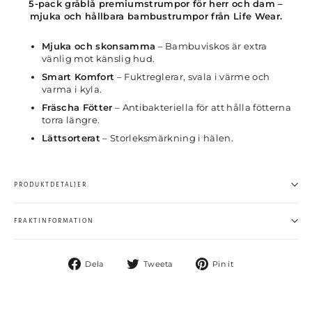
5-pack gråblå premiumstrumpor för herr och dam –
mjuka och hållbara bambustrumpor från Life Wear.
Mjuka och skonsamma
– Bambuviskos är extra
vänlig mot känslig hud.
Smart Komfort
– Fuktreglerar, svala i värme och
varma i kyla.
Fräscha Fötter
– Antibakteriella för att hålla fötterna
torra längre.
Lättsorterat
– Storleksmärkning i hälen.
PRODUKTDETALJER
FRAKTINFORMATION
Dela
Pinna
Dela
Tweeta
Pin it
på
på
Facebook
Pinterest